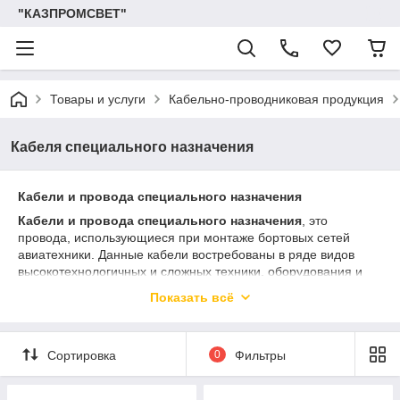
"КАЗПРОМСВЕТ"
Товары и услуги
Кабельно-проводниковая продукция
Кабеля специального назначения
Кабели и провода специального назначения
Кабели и провода специального назначения
, это
провода, использующиеся при монтаже бортовых сетей
авиатехники. Данные кабели востребованы в ряде видов
высокотехнологичных и сложных техники, оборудования и
машинах.
Показать всё
Проводом называется проводник между источником
электрического тока и потребителем или промежуточными
компонентами.
Сортировка
0
Фильтры
Собранные в один пучок несколько изолированных друг от
друга проводов называются кабелем. Сегодня нет сферы