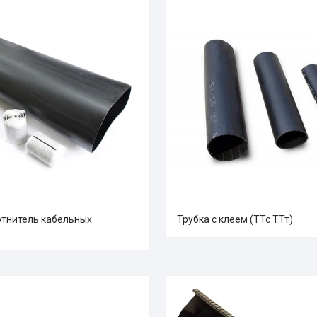
отнитель кабельных
Трубка с клеем (ТТс ТТт)
)