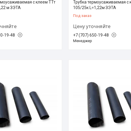
рмоусаживаемая с клеем ТТт
Трубка термоусаживаемая с 
,22 м ЗЭТА
105/25к L=1,22м ЗЭТА
Под заказ
очняйте
Цену уточняйте
50-19-48
+7 (707) 650-19-48
Менеджер