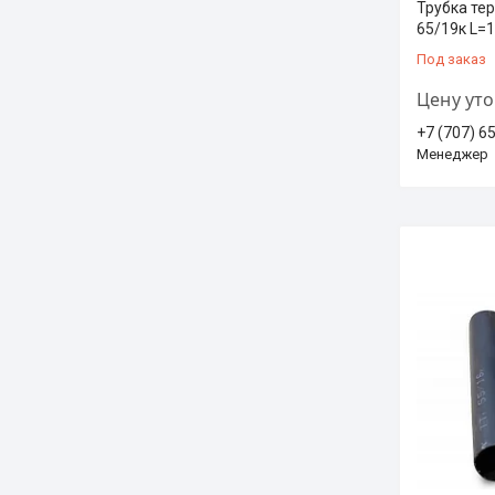
Трубка те
65/19к L=1
Под заказ
Цену ут
+7 (707) 6
Менеджер