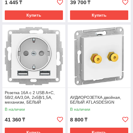
1 445
39 700
₸
₸
Купить
Купить
Розетка 16А с 2 USB A+C,
5В/2,4А/3,0А, 2х5В/1,5А,
АУДИОРОЗЕТКА двойная,
механизм, БЕЛЫЙ
БЕЛЫЙ ATLASDESIGN
ATLASDESIGN
В наличии
В наличии
41 360
8 800
₸
₸
Купить
Купить