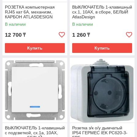
РОЗЕТКА компьютерная
ВЫКЛЮЧАТЕЛЬ 1-клавишный
RJ45 кат 6A, механизм,
сх.1, 10АХ, в сборе, БЕЛЫЙ
КАРБОН ATLASDESIGN
AtlasDesign
В наличии
В наличии
12 700
1 260
₸
₸
Купить
Купить
ВЫКЛЮЧАТЕЛЬ 1-клавишный
Розетка з/к о/у дымчатый
с подсветкой, сх.1а, 10АХ,
IP54 ГЕРМЕС IEK РСб20-3-