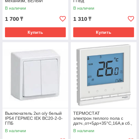
механизм, БЕЛЫЙ
ГПБд
AtlasDesign
В наличии
В наличии
1 700
1 310
₸
₸
Купить
Купить
Выключатель 2кл о/у белый
ТЕРМОСТАТ
IP54 ГЕРМЕС IEK ВС20-2-0-
электрон.теплого пола с
ГПБ
датч.,от+5до+35°C,16A,в сб.,
БЕЛЫЙ ATLASDESIGN
В наличии
В наличии