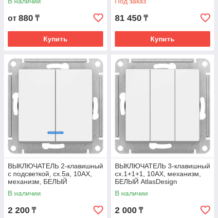
В наличии
Под заказ
880
81 450
от
₸
₸
Купить
Купить
ВЫКЛЮЧАТЕЛЬ 2-клавишный
ВЫКЛЮЧАТЕЛЬ 3-клавишный
с подсветкой, сх.5а, 10АХ,
сх.1+1+1, 10АХ, механизм,
механизм, БЕЛЫЙ
БЕЛЫЙ AtlasDesign
AtlasDesign
В наличии
В наличии
2 200
2 000
₸
₸