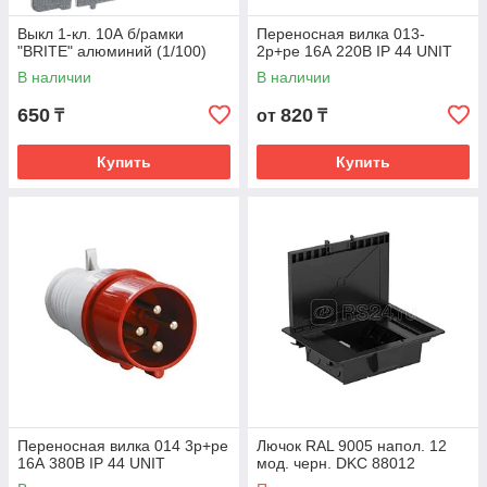
Выкл 1-кл. 10А б/рамки
Переносная вилка 013-
"BRITE" алюминий (1/100)
2р+pе 16А 220В IP 44 UNIT
В наличии
В наличии
650
820
₸
от
₸
Купить
Купить
Переносная вилка 014 3р+ре
Лючок RAL 9005 напол. 12
16А 380В IP 44 UNIT
мод. черн. DKC 88012