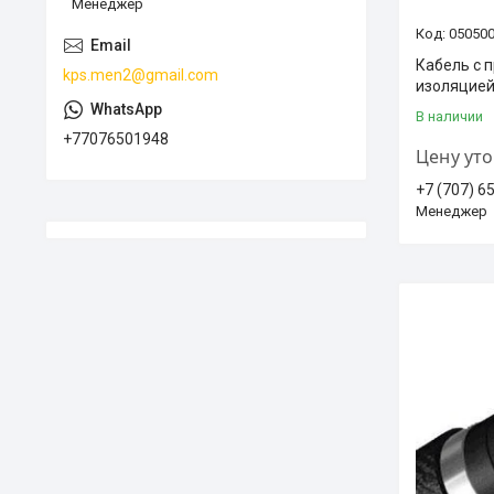
Менеджер
05050
Кабель с 
kps.men2@gmail.com
изоляцией
В наличии
+77076501948
Цену ут
+7 (707) 6
Менеджер