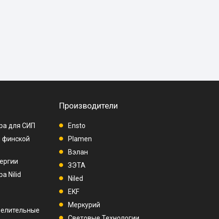
Производители
ра для СИП
Ensto
п финской
Plamen
Вэлан
ергии
ЗЭТА
а Nilid
Niled
EKF
Меркурий
делительные
Световые Технологии