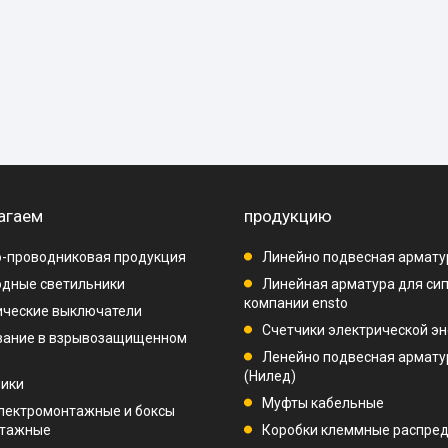
агаем
продукцию
-проводниковая продукция
Линейно подвесная армату
дные светильники
Линейная арматура для си
компании ensto
ические выключатели
Счетчики электрической эн
вание в взрывозащищенном
Ленейно подвесная арматур
(Нилед)
ники
Муфты кабельные
лектромонтажные и боксы
нтажные
Коробки клеммные распре