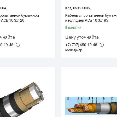
0004_
050500006_
пропитанной бумажной
Кабель с пропитанной бумаж
 АСБ 10 3х120
изоляцией АСБ 10 3х185
В наличии
очняйте
Цену уточняйте
50-19-48
+7 (707) 650-19-48
Менеджер