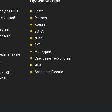
Производители
ра для СИП
Ensto
п финской
Plamen
Вэлан
ергии
ЗЭТА
а Nilid
Niled
EKF
Меркурий
делительные
Световые Технологии
и
ИЭК
Schneider Electric
ект ВГ,
убная