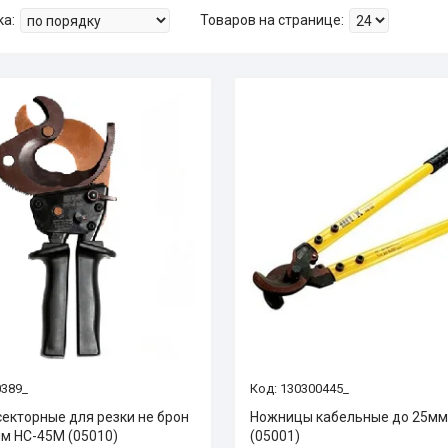
0389_
130300445_
екторные для резки не брон
Ножницы кабельные до 25мм
мм НС-45М (05010)
(05001)