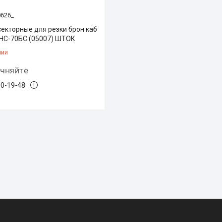
0626_
екторные для резки брон каб
 НС-70БС (05007) ШТОК
чии
очняйте
50-19-48