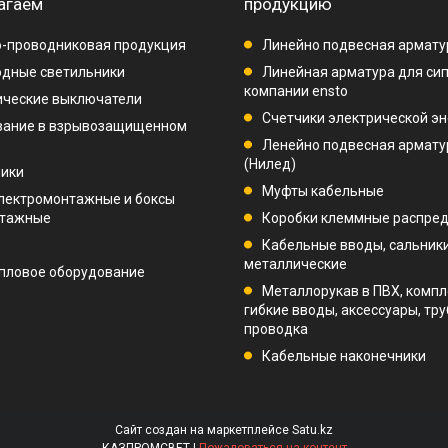
агаем
продукцию
-проводниковая продукция
Линейно подвесная армату
дные светильники
Линейная арматура для си
компании ensto
ические выключатели
Счетчики электрической эн
вание в взрывозащищенном
Ленейно подвесная арматур
(Нилед)
ники
Муфты кабельные
лектромонтажные и боксы
нтажные
Коробки клеммные распре
Кабельные вводы, сальник
металлические
пловое оборудование
Металлорукав в ПВХ, компл
гибкие вводы, аксессуары, тр
проводка
Кабельные наконечники
Сайт создан на маркетплейсе
Satu.kz
КАЗПРОМСВЕТ |
Пожаловаться на контент