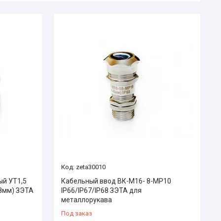
zeta30010
ый УТ1,5
Кабельный ввод ВК-М16- 8-МР10
18мм) ЗЭТА
IP66/IP67/IP68 ЗЭТА для
металлорукава
Под заказ