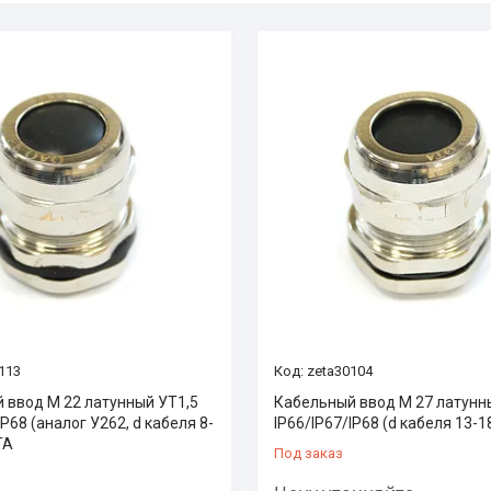
113
zeta30104
 ввод М 22 латунный УТ1,5
Кабельный ввод М 27 латунн
IP68 (аналог У262, d кабеля 8-
IP66/IP67/IP68 (d кабеля 13-
ТА
Под заказ