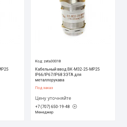
zeta30018
МР25
Кабельный ввод ВК-М32-25-МР25
IP66/IP67/IP68 ЗЭТА для
металлорукава
Под заказ
Цену уточняйте
+7 (707) 650-19-48
Менеджер