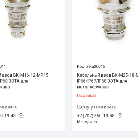
011
zeta30016
 ввод ВК-М16-12-МР15
Кабельный ввод ВК-М25-18-
IP68 ЗЭТА для
IP66/IP67/IP68 ЗЭТА для
укава
металлорукава
Под заказ
очняйте
Цену уточняйте
50-19-48
+7 (707) 650-19-48
Менеджер