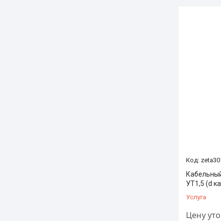
zeta30
Кабельный
УТ1,5 (d к
Услуга
Цену ут