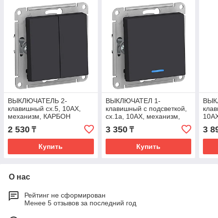
ВЫКЛЮЧАТЕЛЬ 2-
ВЫКЛЮЧАТЕЛ 1-
ВЫК
клавишный сх.5, 10АХ,
клавишный с подсветкой,
клав
механизм, КАРБОН
сх.1а, 10АХ, механизм,
10А
ATLASDESIGN
КАРБОН ATLASDESIGN
ATL
2 530
3 350
3 8
₸
₸
Купить
Купить
О нас
Рейтинг не сформирован
Менее 5 отзывов за последний год