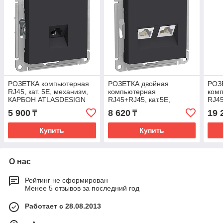
РОЗЕТКА компьютерная
РОЗЕТКА двойная
РОЗ
RJ45, кат. 5Е, механизм,
компьютерная
ком
КАРБОН ATLASDESIGN
RJ45+RJ45, кат.5Е,
RJ45
механизм, КАРБОН
мех
5 900
8 620
19 
₸
₸
ATLASDESIGN
ATL
Купить
Купить
О нас
Рейтинг не сформирован
Менее 5 отзывов за последний год
Работает с 28.08.2013