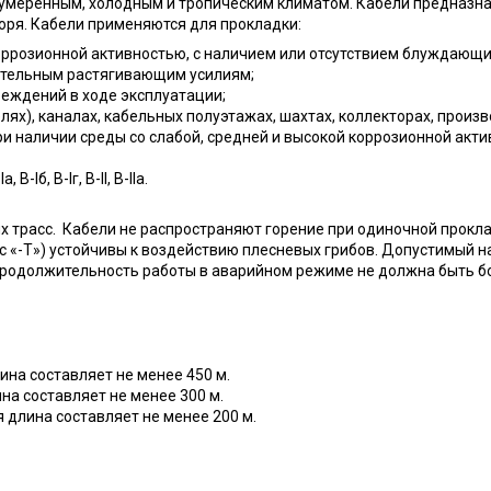
умеренным, холодным и тропическим климатом. Кабели предназна
моря. Кабели применяются для прокладки:
коррозионной активностью, с наличием или отсутствием блуждающих
ительным растягивающим усилиям;
реждений в ходе эксплуатации;
лях), каналах, кабельных полуэтажах, шахтах, коллекторах, произ
 наличии среды со слабой, средней и высокой коррозионной акти
Iб, B-Iг, В-II, В-IIа.
трасс. Кабели не распространяют горение при одиночной прокла
с «-Т») устойчивы к воздействию плесневых грибов. Допустимый 
одолжительность работы в аварийном режиме не должна быть боле
ина составляет не менее 450 м.
на составляет не менее 300 м.
я длина составляет не менее 200 м.