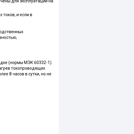
чены для эксплуатации на
 токов, и если в
водственных
вностью;
дке (нормы МЭК 60332-1).
нагрев токопроводящих
е 8 часов в сутки, но не