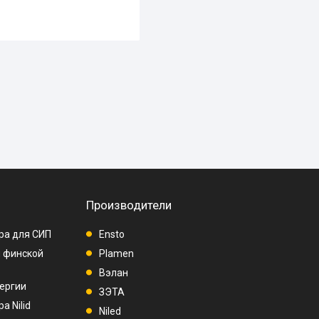
Производители
ра для СИП
Ensto
п финской
Plamen
Вэлан
ергии
ЗЭТА
а Nilid
Niled