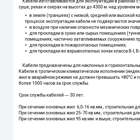
Кабели изготавливаются для эксплуатации в районах с 
суше, реках и озерах на высотах до 4300 м. над уровнем 
в земле (траншеях) с низкой, средней или высокой 
процессе эксплуатации кабели не подвергаются знач
в воздухе при наличии опасности механических пов
для прокладки в сухих или сырых помещениях (тунне
помещениях, частично затапливаемых сооружениях при
для прокладки в пожароопасных помещениях;
для прокладки во взрывоопасных зонах класса B-I, B-Iа, B-
Кабели предназначены для наклонных и горизонтальных 
Кабели в тропическом климатическом исполнении (индек
жил в аварийном режиме не должен превышать +80°С и пр
более 1000 часов за срок службы.
Срок службы кабелей ― 30 лет.
При сечении основных жил 6,0-16 кв.мм., строительная дл
При сечении основных жил 25-70 кв.мм., строительная дли
При сечении основных жил 95 кв.мм. и выше, строительна