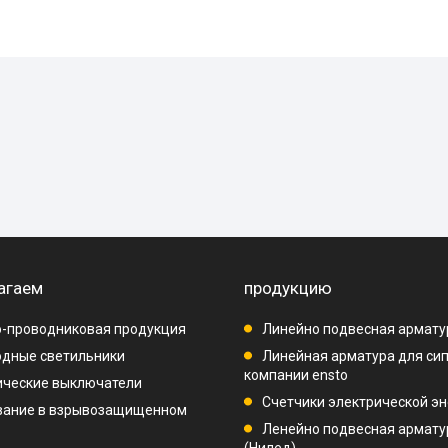
агаем
продукцию
-проводниковая продукция
Линейно подвесная армату
дные светильники
Линейная арматура для си
компании ensto
ические выключатели
Счетчики электрической эн
вание в взрывозащищенном
Ленейно подвесная арматур