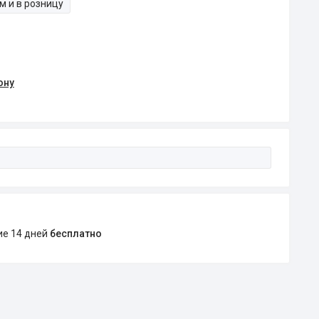
м и в розницу
ону
ние 14 дней
бесплатно