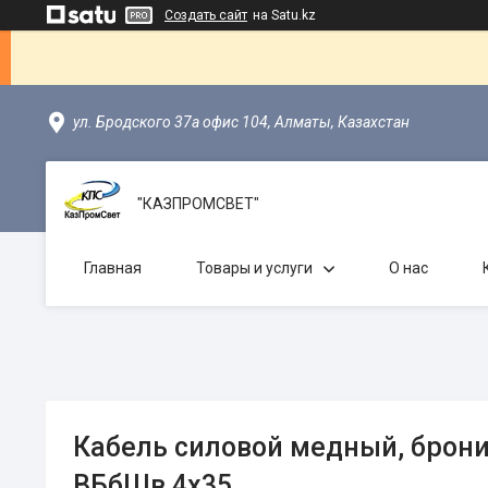
Создать сайт
на Satu.kz
ул. Бродского 37а офис 104, Алматы, Казахстан
"КАЗПРОМСВЕТ"
Главная
Товары и услуги
О нас
Кабель силовой медный, брон
ВБбШв 4х35