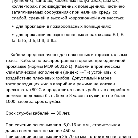
(туннелях), каналах, кабельных полуэтажах, шахтах,
коллекторах, производственных помещениях, частично
затапливаемых сооружениях при наличии среды со
слабой, средней и высокой коррозионной активностью;
для прокладки в пожароопасных помещениях;
для прокладки во взрывоопасных зонах класса B-I, B-
Iа, B-Iб, B-Iг, В-II, В-IIа.
Кабели предназначены для наклонных и горизонтальных
трасс. Кабели не распространяют горение при одиночной
прокладке (нормы МЭК 60332-1). Кабели в тропическом
климатическом исполнении (индекс «-Т») устойчивы к
воздействию плесневых грибов. Допустимый нагрев
токопроводящих жил в аварийном режиме не должен
превышать +80°С и продолжительность работы в аварийном
режиме не должна быть более 8 часов в сутки, но не более
1000 часов за срок службы.
Срок службы кабелей ― 30 лет.
При сечении основных жил 6,0-16 кв.мм., строительная
длина составляет не менее 450 м.
При сечении основных жил 25-70 кв.мм., строительная длина