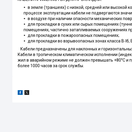
в земле (траншеях) с низкой, средней или высокой 
процессе эксплуатации кабели не подвергаются знач
в воздухе при наличии опасности механических пов
для прокладки в сухих или сырых помещениях (тунне
помещениях, частично затапливаемых сооружениях при
для прокладки в пожароопасных помещениях;
для прокладки во взрывоопасных зонах класса B-Iб, B-Iг,
Кабели предназначены для наклонных и горизонтальных 
Кабели в тропическом климатическом исполнении (индек
жил в аварийном режиме не должен превышать +80°С и пр
более 1000 часов за срок службы.