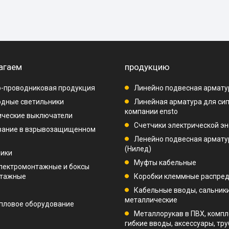
агаем
продукцию
-проводниковая продукция
Линейно подвесная армату
дные светильники
Линейная арматура для си
компании ensto
ические выключатели
Счетчики электрической эн
вание в взрывозащищенном
Ленейно подвесная арматур
(Нилед)
ники
Муфты кабельные
лектромонтажные и боксы
нтажные
Коробки клеммные распре
Кабельные вводы, сальник
металлические
пловое оборудование
Металлорукав в ПВХ, компл
гибкие вводы, аксессуары, тр