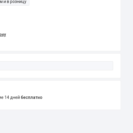
м и в розницу
ону
ние 14 дней
бесплатно