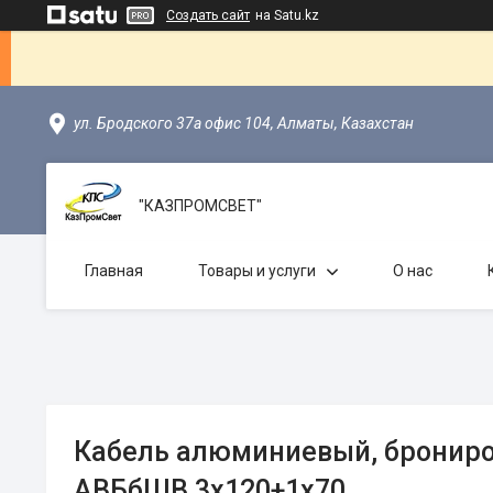
Создать сайт
на Satu.kz
ул. Бродского 37а офис 104, Алматы, Казахстан
"КАЗПРОМСВЕТ"
Главная
Товары и услуги
О нас
Кабель алюминиевый, бронир
АВБбШВ 3х120+1х70