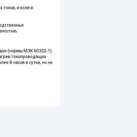
 токов, и если в
водственных
вностью;
дке (нормы МЭК 60332-1).
нагрев токопроводящих
е 8 часов в сутки, но не