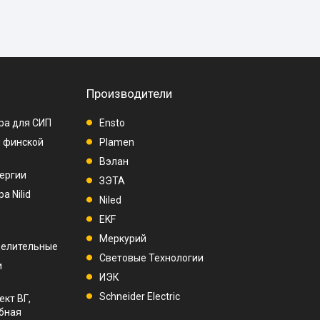
Производители
ра для СИП
Ensto
п финской
Plamen
Вэлан
ергии
ЗЭТА
а Nilid
Niled
EKF
Меркурий
делительные
Световые Технологии
и
ИЭК
Schneider Electric
ект ВГ,
убная