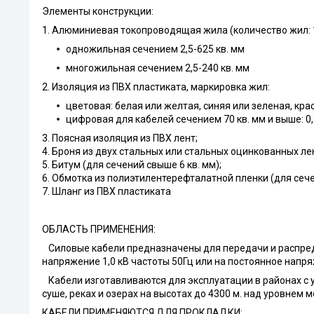
Элементы конструкции:
1. Алюминиевая токопроводящая жила (количество жил: 1, 2,
одножильная сечением 2,5-625 кв. мм
многожильная сечением 2,5-240 кв. мм
2. Изоляция из ПВХ пластиката, маркировка жил:
цветовая: белая или желтая, синяя или зеленая, кр
цифровая для кабелей сечением 70 кв. мм и выше: 0, 1,
3. Поясная изоляция из ПВХ лент
;
4. Броня из двух стальных или стальных оцинкованных ле
5. Битум (для сечений свыше 6 кв. мм);
6. Обмотка из полиэтилентерефталатной пленки (для сече
7. Шланг из ПВХ пластиката
ОБЛАСТЬ ПРИМЕНЕНИЯ:
Силовые кабели предназначены для передачи и распред
напряжение 1,0 кВ частоты 50Гц или на постоянное напр
Кабели изготавливаются для эксплуатации в районах с 
суше, реках и озерах на высотах до 4300 м. над уровнем м
КАБЕЛИ ПРИМЕНЯЮТСЯ ДЛЯ ПРОКЛАДКИ: