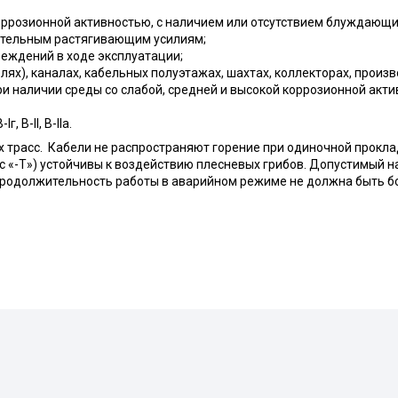
коррозионной активностью, с наличием или отсутствием блуждающих
ительным растягивающим усилиям;
реждений в ходе эксплуатации;
лях), каналах, кабельных полуэтажах, шахтах, коллекторах, произ
 наличии среды со слабой, средней и высокой коррозионной акти
 В-II, В-IIа.
трасс. Кабели не распространяют горение при одиночной прокла
с «-Т») устойчивы к воздействию плесневых грибов. Допустимый 
одолжительность работы в аварийном режиме не должна быть боле