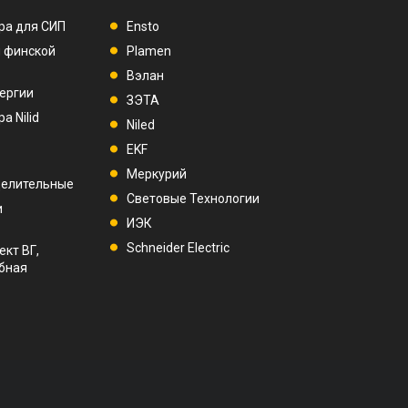
ра для СИП
Ensto
п финской
Plamen
Вэлан
ергии
ЗЭТА
а Nilid
Niled
EKF
Меркурий
делительные
Световые Технологии
и
ИЭК
Schneider Electric
ект ВГ,
убная