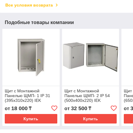
Все условия возврата
Подобные товары компании
Щит с Монтажной
Щит с Монтажной
Щит
Панелью ЩМП- 1 IP 31
Панелью ЩМП- 2 IP 54
Пане
(395х310х220) IEK
(500х400х220) IEK
(650
18 000
32 500
от
₸
от
₸
от
Купить
Купить