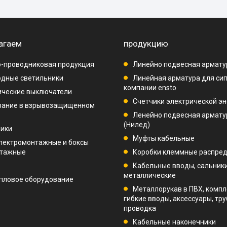
агаем
продукцию
-проводниковая продукция
Линейно подвесная армату
дные светильники
Линейная арматура для си
компании ensto
ические выключатели
Счетчики электрической эн
вание в взрывозащищенном
Ленейно подвесная арматур
(Нилед)
ники
Муфты кабельные
лектромонтажные и боксы
нтажные
Коробки клеммные распре
Кабельные вводы, сальник
металлические
пловое оборудование
Металлорукав в ПВХ, компл
гибкие вводы, аксессуары, тр
проводка
Кабельные наконечники