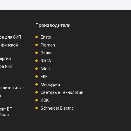
Производители
ра для СИП
Ensto
п финской
Plamen
Вэлан
ергии
ЗЭТА
а Nilid
Niled
EKF
Меркурий
делительные
Световые Технологии
и
ИЭК
Schneider Electric
ект ВГ,
убная