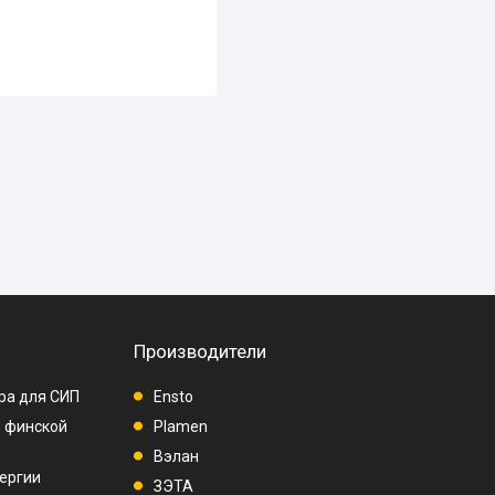
Производители
ра для СИП
Ensto
п финской
Plamen
Вэлан
ергии
ЗЭТА