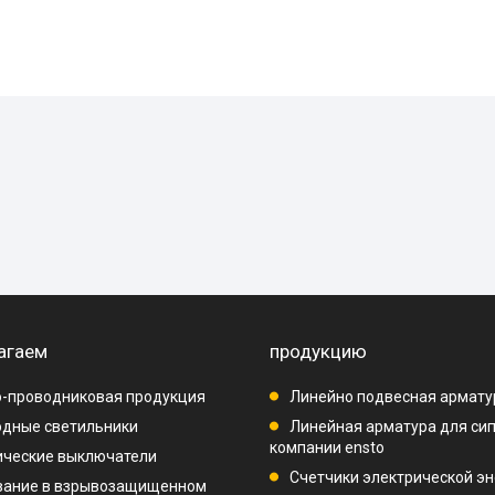
агаем
продукцию
-проводниковая продукция
Линейно подвесная армату
дные светильники
Линейная арматура для си
компании ensto
ические выключатели
Счетчики электрической эн
вание в взрывозащищенном