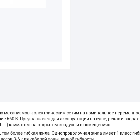
х механизмов к электрическим сетям на номинальное переменное
ие 660 В. Предназначен для эксплуатации на суше, реках и озера
Г-Т) климатом, на открытом воздухе и в помещениях.
, тем более гибкая жила. Однопроволочная жила имеет 1 класс гиб
лассов 3-6 для кабелей повышенной гибкости.