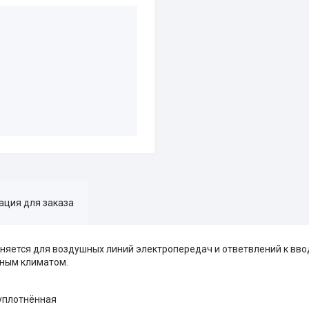
ция для заказа
яется для воздушных линий электропередач и ответвлений к вво
дным климатом.
уплотнённая