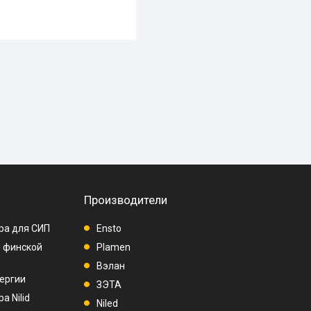
Производители
ра для СИП
Ensto
п финской
Plamen
Вэлан
ергии
ЗЭТА
а Nilid
Niled