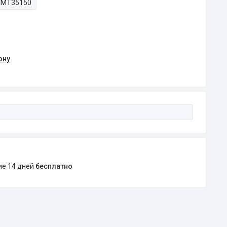
IMT35150
ону
ние 14 дней
бесплатно