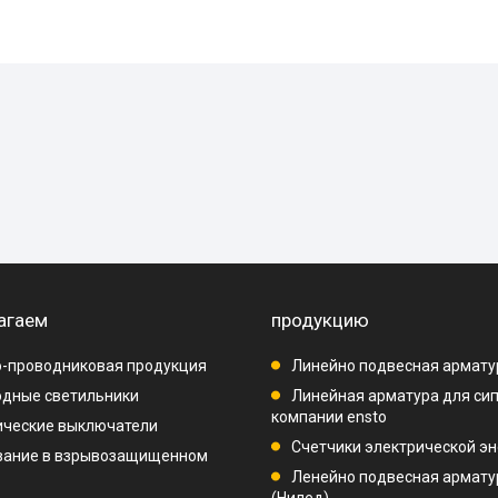
агаем
продукцию
-проводниковая продукция
Линейно подвесная армату
дные светильники
Линейная арматура для си
компании ensto
ические выключатели
Счетчики электрической эн
вание в взрывозащищенном
Ленейно подвесная арматур