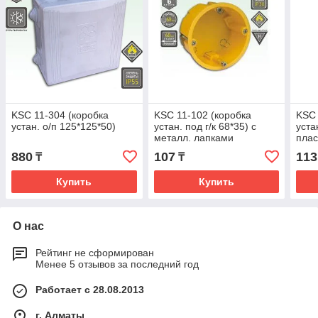
KSC 11-304 (коробка
KSC 11-102 (коробка
KSC 
устан. о/п 125*125*50)
устан. под г/к 68*35) с
уста
металл. лапками
плас
880
107
113
₸
₸
Купить
Купить
О нас
Рейтинг не сформирован
Менее 5 отзывов за последний год
Работает с 28.08.2013
г. Алматы