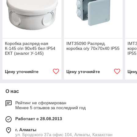
Коробка распред-ная
IMT35090 Распред.
IMT3
К-145 о\п 90х45 бел IP54
коробка о/у 70х70х40 IP55
коро
ЕКТ (аналог У-145)
IP55
Цену уточняйте
Цену уточняйте
Цен
О нас
Рейтинг не сформирован
Менее 5 отзывов за последний год
Работает с 28.08.2013
г. Алматы
ул. Бродского 37а офис 104, Алматы, Казахстан