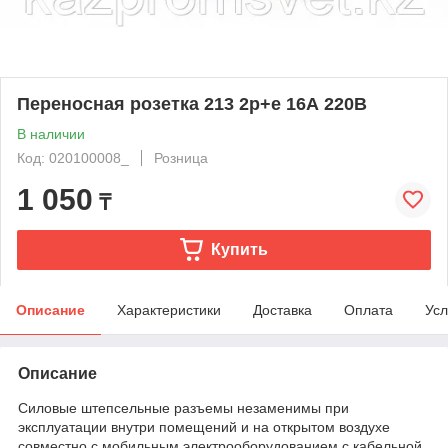
Переносная розетка 213 2р+е 16А 220В
В наличии
Код: 020100008_
Розница
1 050
₸
Купить
Описание
Характеристики
Доставка
Оплата
Усл
Описание
Силовые штепсельные разъемы незаменимы при
эксплуатации внутри помещений и на открытом воздухе
совместно с мобильным электрооборудованием с кабельной