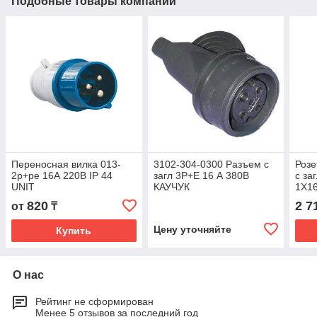
Подобные товары компании
Переносная вилка 013-
3102-304-0300 Разъем с
Розе
2р+pе 16А 220В IP 44
загл 3Р+Е 16 А 380В
с за
UNIT
КАУЧУК
1Х16
UNI
820
2 7
от
₸
Цену уточняйте
Купить
О нас
Рейтинг не сформирован
Менее 5 отзывов за последний год