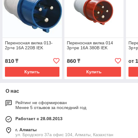
Переносная вилка 013-
Переносная вилка 014
Пере
2р+е 16А 220В IEK
3р+ре 16А 380В IEK
3р+р
810
860
₸
₸
от
Купить
Купить
О нас
Рейтинг не сформирован
Менее 5 отзывов за последний год
Работает с 28.08.2013
г. Алматы
ул. Бродского 37а офис 104, Алматы, Казахстан