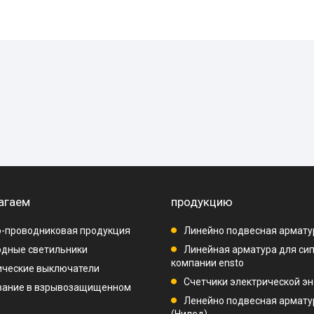
агаем
продукцию
-проводниковая продукция
Линейно подвесная армату
дные светильники
Линейная арматура для си
компании ensto
ические выключатели
Счетчики электрической эн
вание в взрывозащищенном
Ленейно подвесная арматур