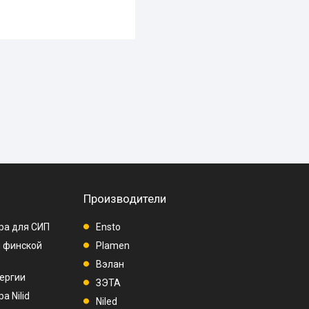
Производители
ра для СИП
Ensto
п финской
Plamen
Вэлан
ергии
ЗЭТА
а Nilid
Niled