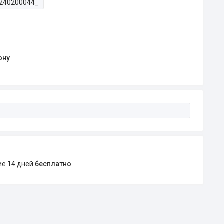
240200044_
ону
ние 14 дней
бесплатно