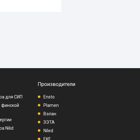
Производители
ра для СИП
Ensto
п финской
Plamen
Вэлан
ергии
ЗЭТА
а Nilid
Niled
EKF