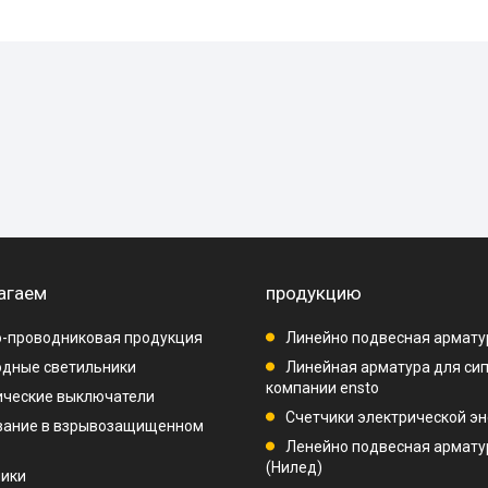
агаем
продукцию
-проводниковая продукция
Линейно подвесная армату
дные светильники
Линейная арматура для си
компании ensto
ические выключатели
Счетчики электрической эн
вание в взрывозащищенном
Ленейно подвесная арматур
(Нилед)
ники