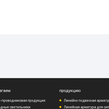
агаем
продукцию
-проводниковая продукция
Линейно подвесная армату
дные светильники
Линейная арматура для си