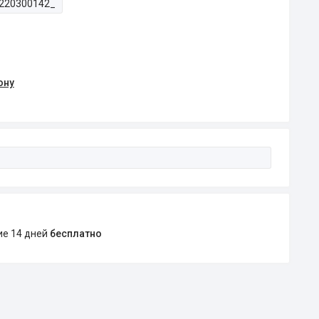
220300142_
ону
ние 14 дней
бесплатно