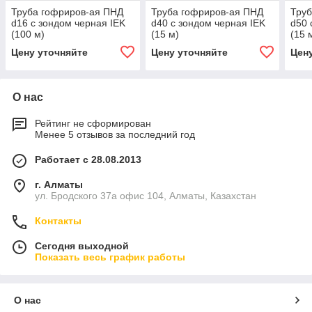
Труба гофриров-ая ПНД
Труба гофриров-ая ПНД
Труб
d16 с зондом черная IEK
d40 с зондом черная IEK
d50 
(100 м)
(15 м)
(15 
Цену уточняйте
Цену уточняйте
Цен
О нас
Рейтинг не сформирован
Менее 5 отзывов за последний год
Работает с 28.08.2013
г. Алматы
ул. Бродского 37а офис 104, Алматы, Казахстан
Контакты
Сегодня выходной
Показать весь график работы
О нас