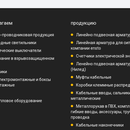
агаем
продукцию
-проводниковая продукция
Линейно подвесная армату
дные светильники
Линейная арматура для си
компании ensto
ические выключатели
Счетчики электрической эн
вание в взрывозащищенном
Ленейно подвесная арматур
(Нилед)
ники
Муфты кабельные
лектромонтажные и боксы
нтажные
Коробки клеммные распре
Кабельные вводы, сальник
металлические
пловое оборудование
Металлорукав в ПВХ, компл
гибкие вводы, аксессуары, тр
проводка
Кабельные наконечники