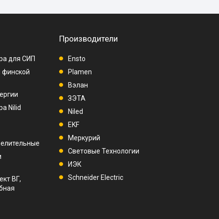
Производители
ра для СИП
Ensto
п финской
Plamen
Вэлан
ергии
ЗЭТА
а Nilid
Niled
EKF
Меркурий
делительные
Световые Технологии
и
ИЭК
Schneider Electric
ект ВГ,
убная