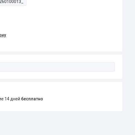
260100013_
ону
ние 14 дней
бесплатно