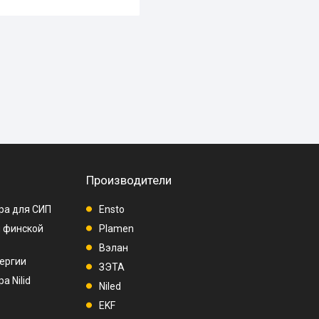
Производители
ра для СИП
Ensto
п финской
Plamen
Вэлан
ергии
ЗЭТА
а Nilid
Niled
EKF