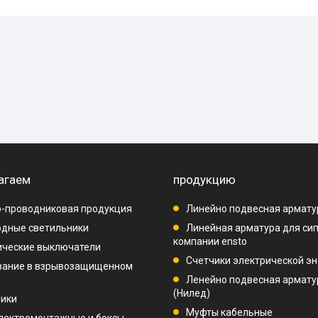
агаем
продукцию
-проводниковая продукция
Линейно подвесная армату
дные светильники
Линейная арматура для си
компании ensto
ические выключатели
Счетчики электрической эн
вание в взрывозащищенном
Ленейно подвесная арматур
(Нилед)
ники
Муфты кабельные