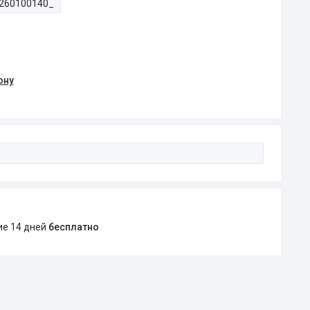
260100140_
ону
ние 14 дней
бесплатно