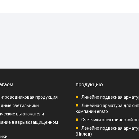
агаем
продукцию
-проводниковая продукция
Линейно подвесная армату
дные светильники
Линейная арматура для си
компании ensto
ические выключатели
Счетчики электрической эн
вание в взрывозащищенном
Ленейно подвесная арматур
(Нилед)
ники