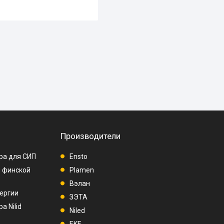
Производители
ра для СИП
Ensto
п финской
Plamen
Вэлан
ергии
ЗЭТА
а Nilid
Niled