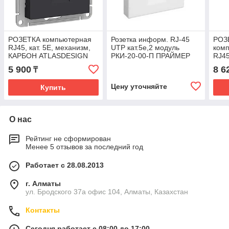
РОЗЕТКА компьютерная
Розетка информ. RJ-45
РОЗ
RJ45, кат. 5Е, механизм,
UTP кат.5е,2 модуль
ком
КАРБОН ATLASDESIGN
РКИ-20-00-П ПРАЙМЕР
RJ45
мех
5 900
8 6
₸
ATL
Цену уточняйте
Купить
О нас
Рейтинг не сформирован
Менее 5 отзывов за последний год
Работает с 28.08.2013
г. Алматы
ул. Бродского 37а офис 104, Алматы, Казахстан
Контакты
Сегодня работает с 08:00 до 17:00