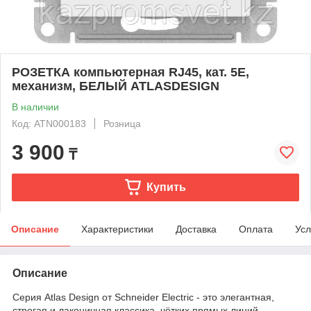
РОЗЕТКА компьютерная RJ45, кат. 5Е,
механизм, БЕЛЫЙ ATLASDESIGN
В наличии
Код: ATN000183
Розница
3 900
₸
Купить
Описание
Характеристики
Доставка
Оплата
Усл
Описание
Серия Atlas Design от Schneider Electric - это элегантная,
строгая и лаконичная классика, чётких прямых линий.