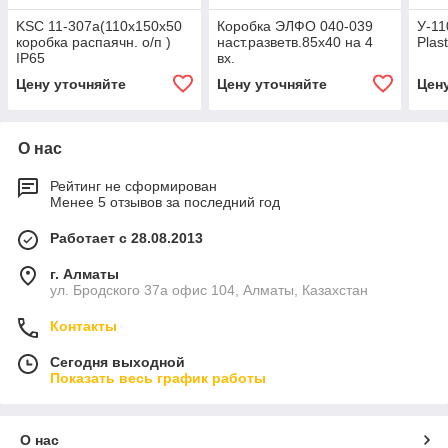
KSC 11-307a(110х150x50
Коробка ЭЛФО 040-039
У-11
коробка распаячн. о/п )
наст.разветв.85х40 на 4
Plas
IP65
вх.
Цену уточняйте
Цену уточняйте
Цен
О нас
Рейтинг не сформирован
Менее 5 отзывов за последний год
Работает с 28.08.2013
г. Алматы
ул. Бродского 37а офис 104, Алматы, Казахстан
Контакты
Сегодня выходной
Показать весь график работы
О нас