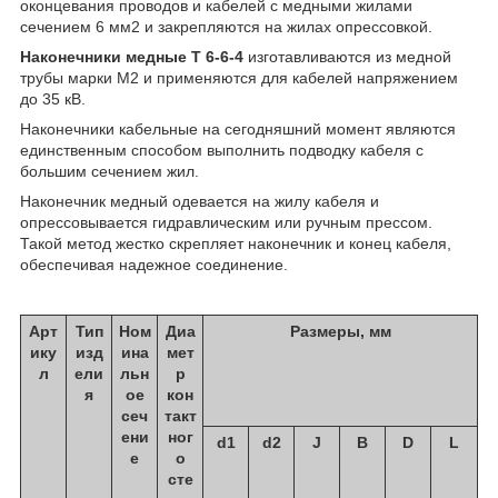
оконцевания проводов и кабелей с медными жилами
сечением 6 мм2 и закрепляются на жилах опрессовкой.
Наконечники медные Т 6-6-4
изготавливаются из медной
трубы марки М2 и применяются для кабелей напряжением
до 35 кВ.
Наконечники кабельные на сегодняшний момент являются
единственным способом выполнить подводку кабеля с
большим сечением жил.
Наконечник медный одевается на жилу кабеля и
опрессовывается гидравлическим или ручным прессом.
Такой метод жестко скрепляет наконечник и конец кабеля,
обеспечивая надежное соединение.
Арт
Тип
Ном
Диа
Размеры, мм
ику
изд
ина
мет
л
ели
льн
р
я
ое
кон
сеч
такт
ени
ног
d1
d2
J
B
D
L
е
о
сте