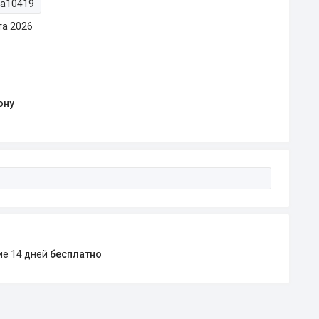
ta10419
та 2026
ону
ние 14 дней
бесплатно