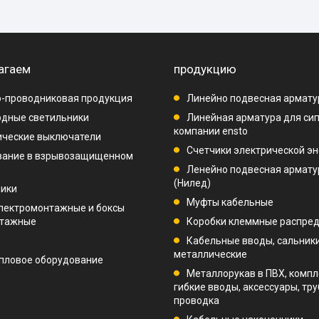
агаем
продукцию
-проводниковая продукция
Линейно подвесная армату
дные светильники
Линейная арматура для си
компании ensto
ические выключатели
Счетчики электрической эн
вание в взрывозащищенном
Ленейно подвесная арматур
(Нилед)
ники
Муфты кабельные
лектромонтажные и боксы
нтажные
Коробки клеммные распре
Кабельные вводы, сальник
металлические
пловое оборудование
Металлорукав в ПВХ, компл
гибкие вводы, аксессуары, тр
проводка