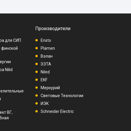
Производители
ра для СИП
Ensto
п финской
Plamen
Вэлан
ергии
ЗЭТА
а Nilid
Niled
EKF
Меркурий
делительные
Световые Технологии
и
ИЭК
Schneider Electric
ект ВГ,
убная