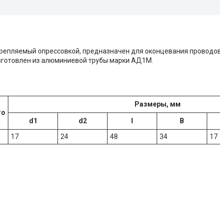
крепляемый опрессовкой, предназначен для оконцевания проводов
зготовлен из алюминиевой трубы марки АД1М.
Размеры, мм
го
d1
d2
I
B
17
24
48
34
17