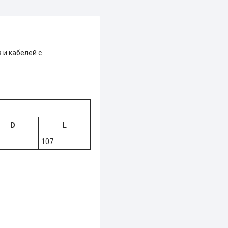
 и кабелей с
D
L
107