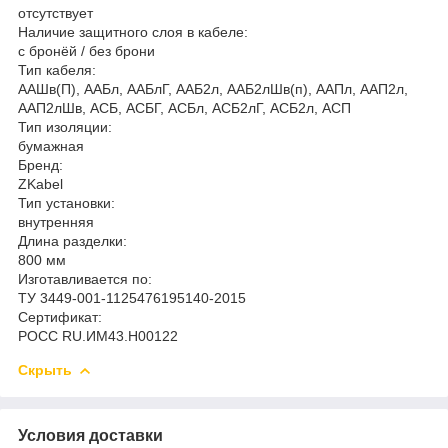
отсутствует
Наличие защитного слоя в кабеле:
с бронёй / без брони
Тип кабеля:
ААШв(П), ААБл, ААБлГ, ААБ2л, ААБ2лШв(п), ААПл, ААП2л,
ААП2лШв, АСБ, АСБГ, АСБл, АСБ2лГ, АСБ2л, АСП
Тип изоляции:
бумажная
Бренд:
ZKabel
Тип установки:
внутренняя
Длина разделки:
800 мм
Изготавливается по:
ТУ 3449-001-1125476195140-2015
Сертификат:
РОСС RU.ИМ43.Н00122
Скрыть
Условия доставки