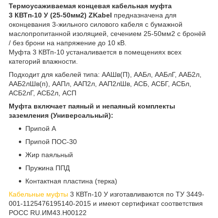
Термоусаживаемая концевая кабельная муфта
3 КВТп-10 У (25-50мм2) ZKabel
предназначена для
оконцевания 3-жильного силового кабеля с бумажной
маслопропитанной изоляцией, сечением 25-50мм2 с бронёй
/ без брони на напряжение до 10 кВ.
Муфта 3 КВТп-10 устаналивается в помещениях всех
категорий влажности.
Подходит для кабелей типа: ААШв(П), ААБл, ААБлГ, ААБ2л,
ААБ2лШв(п), ААПл, ААП2л, ААП2лШв, АСБ, АСБГ, АСБл,
АСБ2лГ, АСБ2л, АСП
Муфта включает паяный и непаяный комплекты
заземления (Универсальный):
Припой А
Припой ПОС-30
Жир паяльный
Пружина ППД
Контактная пластина (терка)
Кабельные муфты
3 КВТп-10 У изготавливаются по ТУ 3449-
001-1125476195140-2015 и имеют сертификат соответствия
РОСС RU.ИМ43.Н00122