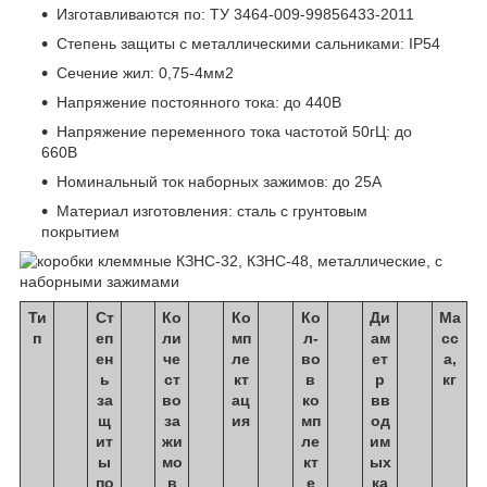
Изготавливаются по: ТУ 3464-009-99856433-2011
Степень защиты c металлическими сальниками: IP54
Сечение жил: 0,75-4мм2
Напряжение постоянного тока: до 440В
Напряжение переменного тока частотой 50гЦ: до
660В
Номинальный ток наборных зажимов: до 25A
Материал изготовления: сталь с грунтовым
покрытием
Ти
Ст
Ко
Ко
Ко
Ди
Ма
п
еп
ли
мп
л-
ам
сс
ен
че
ле
во
ет
а,
ь
ст
кт
в
р
кг
за
во
ац
ко
вв
щ
за
ия
мп
од
ит
жи
ле
им
ы
мо
кт
ых
по
в
е
ка