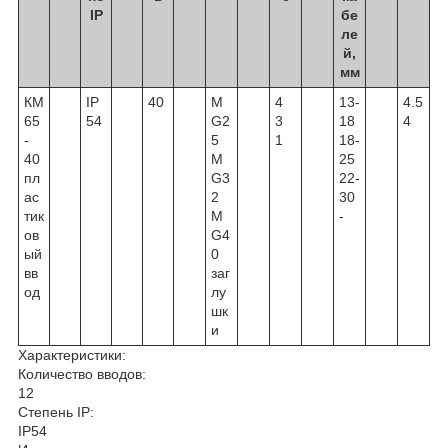
IP
бе
ле
й,
мм
КМ
IP
40
M
4
13-
4.5
65
54
G2
3
18
4
-
5
1
18-
40
M
25
пл
G3
22-
ас
2
30
тик
M
-
ов
G4
ый
0
вв
заг
од
лу
шк
и
Характеристики:
Количество вводов:
12
Степень IP:
IP54