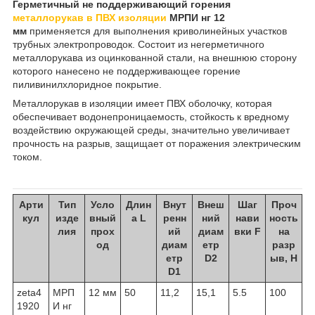
Герметичный не поддерживающий горения
металлорукав в ПВХ изоляции
МРПИ нг 12
мм
применяется для выполнения криволинейных участков
трубных электропроводок. Состоит из негерметичного
металлорукава из оцинкованной стали, на внешнюю сторону
которого нанесено не поддерживающее горение
пиливинилхлоридное покрытие.
Металлорукав в изоляции имеет ПВХ оболочку, которая
обеспечивает водонепроницаемость, стойкость к вредному
воздействию окружающей среды, значительно увеличивает
прочность на разрыв, защищает от поражения электрическим
током.
Арти
Тип
Усло
Длин
Внут
Внеш
Шаг
Проч
кул
изде
вный
а L
ренн
ний
нави
ность
лия
прох
ий
диам
вки F
на
од
диам
етр
разр
етр
D2
ыв, Н
D1
zeta4
МРП
12 мм
50
11,2
15,1
5.5
100
1920
И нг