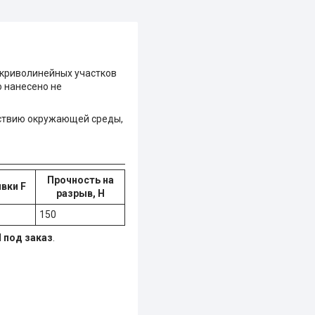
криволинейных участков
о нанесено не
йствию окружающей среды,
Прочность на
вки F
разрыв, Н
150
l
под заказ
.