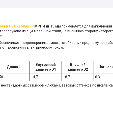
ав в ПВХ изоляции
МРПИ нг 15 мм
применяется для выполнения 
таллорукава из оцинкованной стали, на внешнюю сторону которог
е.
обеспечивает водонепроницаемость, стойкость к вредному возде
т от поражения электрическим током.
Внутренний
Внешний
Длина L
Шаг нави
диаметр D1
диаметр D2
50
14,7
18,7
6.3
нестандартных размеров и любых цветовых оттенков по шкале Ra