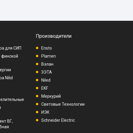
Производители
ра для СИП
Ensto
п финской
Plamen
Вэлан
ергии
ЗЭТА
а Nilid
Niled
EKF
Меркурий
делительные
Световые Технологии
и
ИЭК
Schneider Electric
ект ВГ,
убная