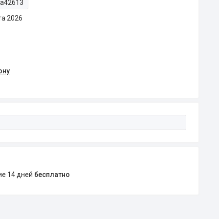
ta42613
та 2026
ону
ние 14 дней
бесплатно