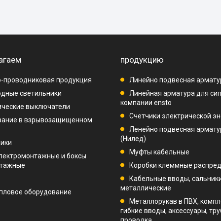
агаем
продукцию
-проводниковая продукция
Линейно подвесная армату
дные светильники
Линейная арматура для си
компании ensto
ические выключатели
Счетчики электрической эн
вание в взрывозащищенном
Ленейно подвесная арматур
(Нилед)
ники
Муфты кабельные
лектромонтажные и боксы
нтажные
Коробки клеммные распре
Кабельные вводы, сальник
металлические
пловое оборудование
Металлорукав в ПВХ, компл
гибкие вводы, аксессуары, тр
проводка