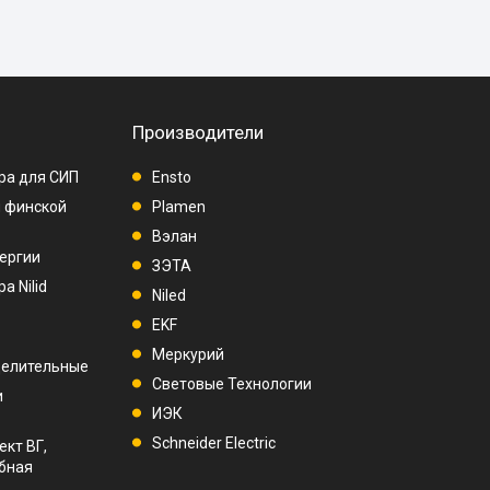
Производители
ра для СИП
Ensto
п финской
Plamen
Вэлан
ергии
ЗЭТА
а Nilid
Niled
EKF
Меркурий
делительные
Световые Технологии
и
ИЭК
Schneider Electric
ект ВГ,
убная