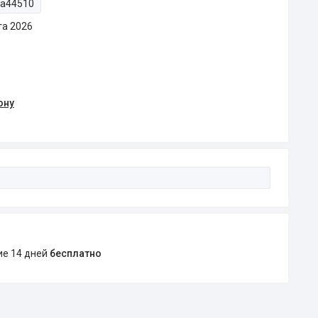
ta44510
та 2026
ону
ние 14 дней
бесплатно