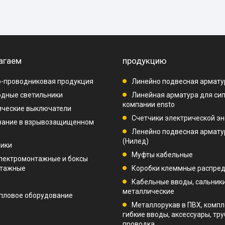
агаем
продукцию
-проводниковая продукция
Линейно подвесная армату
дные светильники
Линейная арматура для си
компании ensto
ические выключатели
Счетчики электрической эн
вание в взрывозащищенном
Ленейно подвесная арматур
(Нилед)
ники
Муфты кабельные
лектромонтажные и боксы
нтажные
Коробки клеммные распре
Кабельные вводы, сальник
металлические
пловое оборудование
Металлорукав в ПВХ, компл
гибкие вводы, аксессуары, тр
проводка