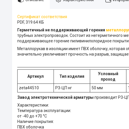
Сертификат соответствия
PDF, 319.64 КБ
Герметичный не поддерживающий горения
металлорук
трубных электропроводок. Состоит из негерметичного ме
поддерживающее горение пиливинилхлоридное покрыти
Металлорукав в изоляции имеет ПВХ оболочку, которая 
значительно увеличивает прочность на разрыв, защищае
Условный
Артикул
Тип изделия
проход
zeta44510
Р3-ЦП нг
50 мм
Завод электротехнической арматуры
производит Р3-ЦП
Характеристики:
Температура эксплуатации:
от -40 до +70 °С
Наличие покрытия:
ПВХ оболочка