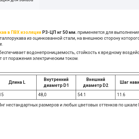
ав в ПВХ изоляции
Р3-ЦП нг 50 мм.
применяется для выполнения
таллорукава из оцинкованной стали, на внешнюю сторону которог
е.
обеспечивает водонепроницаемость, стойкость к вредному возде
т от поражения электрическим током.
Внутренний
Внешний
Длина L
Шаг нави
диаметр D1
диаметр D2
15
48,0
54.1
11.6
нг нестандартных размеров и любых цветовых оттенков по шкале 