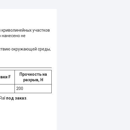
 криволинейных участков
о нанесено не
йствию окружающей среды,
Прочность на
вки F
разрыв, Н
200
Ral
под заказ
.