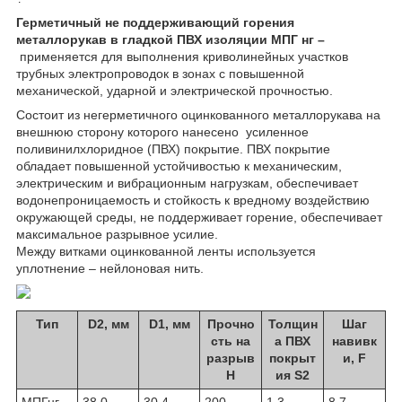
Герметичный не поддерживающий горения
металлорукав в гладкой ПВХ изоляции МПГ нг –
применяется для выполнения криволинейных участков
трубных электропроводок в зонах с повышенной
механической, ударной и электрической прочностью.
Состоит из негерметичного оцинкованного металлорукава на
внешнюю сторону которого нанесено усиленное
поливинилхлоридное (ПВХ) покрытие. ПВХ покрытие
обладает повышенной устойчивостью к механическим,
электрическим и вибрационным нагрузкам, обеспечивает
водонепроницаемость и стойкость к вредному воздействию
окружающей среды, не поддерживает горение, обеспечивает
максимальное разрывное усилие.
Между витками оцинкованной ленты используется
уплотнение – нейлоновая нить.
Тип
D2, мм
D1, мм
Прочно
Толщин
Шаг
сть на
а ПВХ
навивк
разрыв
покрыт
и, F
H
ия S2
МПГнг
38,0
30,4
200
1,3
8,7