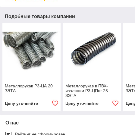
Подобные товары компании
Металлорукав Р3-ЦА 20
Металлорукав в ПВХ-
Мета
ЗЭТА
изоляции Р3-ЦПнг 25
ЗЭТ
ЗЭТА
Цену уточняйте
Цену уточняйте
Цен
О нас
Рейтинг не сформирован