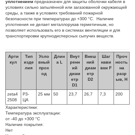
уплотнением
предназначен для защиты оболочки кабеля в
условиях сильно запылённой или загазованной окружающей
среды, а также в условиях требований пожарной
безопасности при температурах до +300 °С. Наличие
уплотнения не делает металлорукав герметичным, но
позволяет использовать его в системах вентиляции и для
транспортировки крупнодисперсных сыпучих веществ.
Арти
Тип
Усло
Длин
Внут
Внеш
Шаг
Проч
кул
изде
вный
а L
ренн
ний
нави
ность
лия
прох
ий
диам
вки F
на
од
диам
етр
разр
етр
D2
ыв, Н
D1
zeta4
Р3-
25 мм
50
23,7
26,7
7,3
200
2508
ЦА
Характеристики:
Температура эксплуатации:
от -40 до +300 °С
Наличие покрытия:
Нет