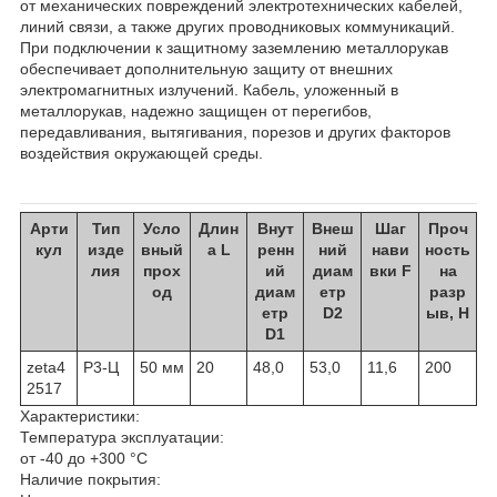
от механических повреждений электротехнических кабелей,
линий связи, а также других проводниковых коммуникаций.
При подключении к защитному заземлению металлорукав
обеспечивает дополнительную защиту от внешних
электромагнитных излучений. Кабель, уложенный в
металлорукав, надежно защищен от перегибов,
передавливания, вытягивания, порезов и других факторов
воздействия окружающей среды.
Арти
Тип
Усло
Длин
Внут
Внеш
Шаг
Проч
кул
изде
вный
а L
ренн
ний
нави
ность
лия
прох
ий
диам
вки F
на
од
диам
етр
разр
етр
D2
ыв, Н
D1
zeta4
Р3-Ц
50 мм
20
48,0
53,0
11,6
200
2517
Характеристики:
Температура эксплуатации:
от -40 до +300 °С
Наличие покрытия: