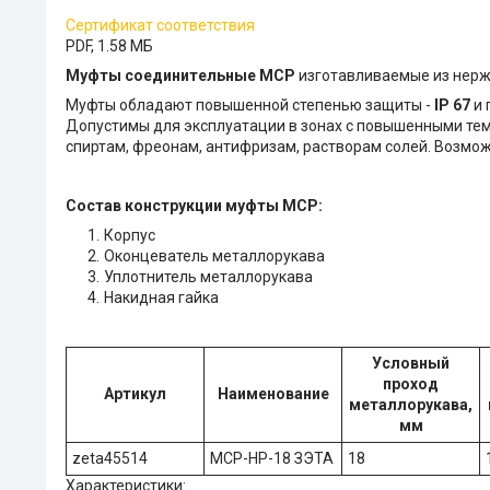
Сертификат соответствия
PDF, 1.58 МБ
Муфты соединительные МСР
изготавливаемые из нерж
Муфты обладают повышенной степенью защиты -
IP 67
и 
Допустимы для эксплуатации в зонах с повышенными тем
спиртам, фреонам, антифризам, растворам солей. Возмож
Состав конструкции муфты МСР:
Корпус
Оконцеватель металлорукава
Уплотнитель металлорукава
Накидная гайка
Условный
проход
Артикул
Наименование
металлорукава,
мм
zeta45514
МСР-НР-18 ЗЭТА
18
Характеристики: