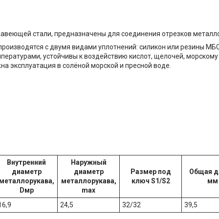
авеющей стали, предназначены для соединения отрезков металл
производятся с двумя видами уплотнений: силикон или резины МБС
пературами, устойчивы к воздействию кислот, щелочей, морскому
на эксплуатация в солёной морской и пресной воде.
Внутренний
Наружный
диаметр
диаметр
Размер под
Общая д
металлорукава,
металлорукава,
ключ S1/S2
мм
Dмр
max
16,9
24,5
32/32
39,5