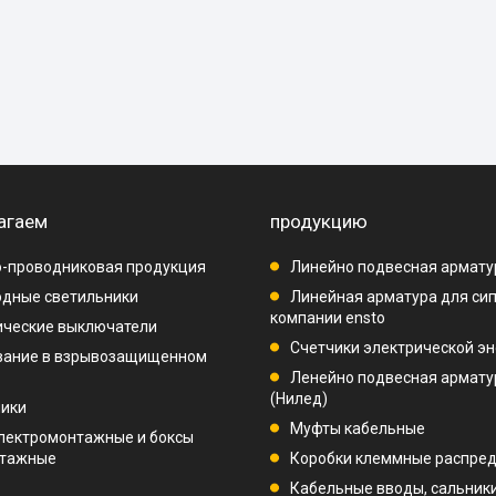
агаем
продукцию
-проводниковая продукция
Линейно подвесная армату
дные светильники
Линейная арматура для си
компании ensto
ические выключатели
Счетчики электрической эн
вание в взрывозащищенном
Ленейно подвесная арматур
(Нилед)
ники
Муфты кабельные
лектромонтажные и боксы
нтажные
Коробки клеммные распре
Кабельные вводы, сальник