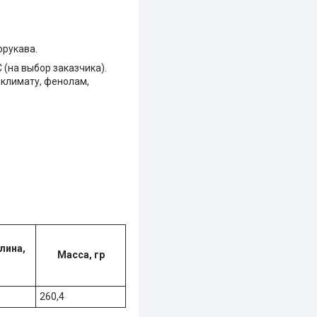
орукава.
 (на выбор заказчика).
 климату, фенолам,
лина,
Масса, гр
260,4