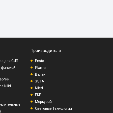
Производители
ра для СИП
Ensto
п финской
Plamen
Вэлан
ергии
ЗЭТА
а Nilid
Niled
EKF
Меркурий
делительные
Световые Технологии
и