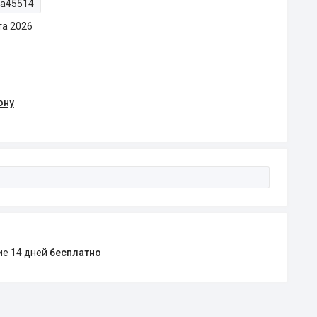
ta45514
та 2026
ону
ние 14 дней
бесплатно