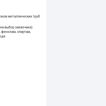
зков металлических труб
на выбор заказчика).
 фенолам, спиртам,
оде.