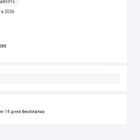
ta45915
та 2026
ону
ние 14 дней
бесплатно