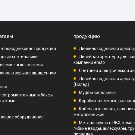
агаем
продукцию
-проводниковая продукция
Линейно подвесная армату
дные светильники
Линейная арматура для си
компании ensto
ические выключатели
Счетчики электрической эн
вание в взрывозащищенном
Ленейно подвесная арматур
(Нилед)
ники
Муфты кабельные
лектромонтажные и боксы
нтажные
Коробки клеммные распре
Кабельные вводы, сальник
металлические
пловое оборудование
Металлорукав в ПВХ, компл
гибкие вводы, аксессуары, тр
проводка