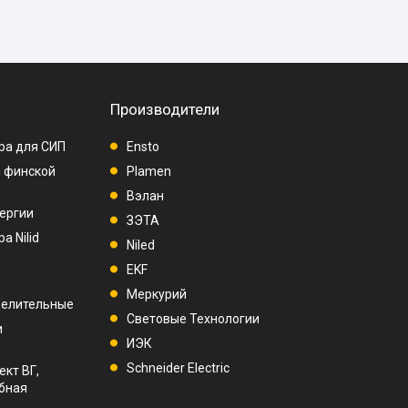
Производители
ра для СИП
Ensto
п финской
Plamen
Вэлан
ергии
ЗЭТА
а Nilid
Niled
EKF
Меркурий
делительные
Световые Технологии
и
ИЭК
Schneider Electric
ект ВГ,
убная