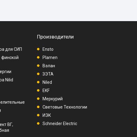
Производители
ра для СИП
Ensto
п финской
Plamen
Вэлан
ергии
ЗЭТА
а Nilid
Niled
EKF
Меркурий
делительные
Световые Технологии
и
ИЭК
Schneider Electric
ект ВГ,
убная