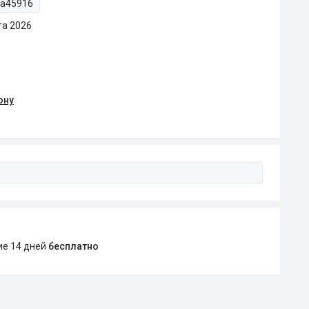
ta45916
та 2026
ону
ние 14 дней
бесплатно