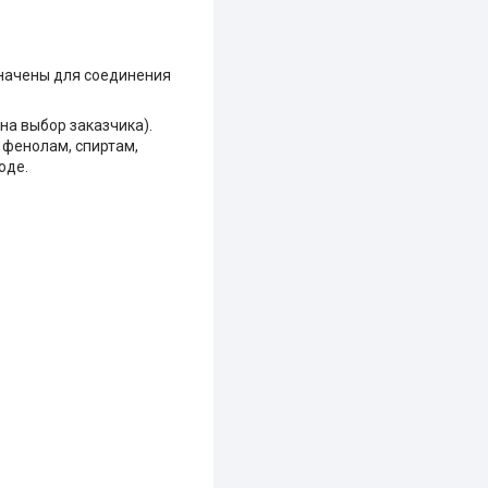
начены для соединения
на выбор заказчика).
 фенолам, спиртам,
оде.