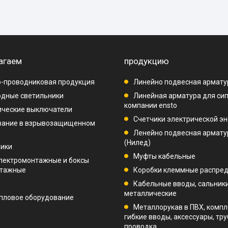
агаем
продукцию
-проводниковая продукция
Линейно подвесная армату
дные светильники
Линейная арматура для си
компании ensto
ические выключатели
Счетчики электрической эн
вание в взрывозащищенном
Ленейно подвесная арматур
(Нилед)
ники
Муфты кабельные
лектромонтажные и боксы
нтажные
Коробки клеммные распре
Кабельные вводы, сальник
металлические
пловое оборудование
Металлорукав в ПВХ, компл
гибкие вводы, аксессуары, тр
проводка