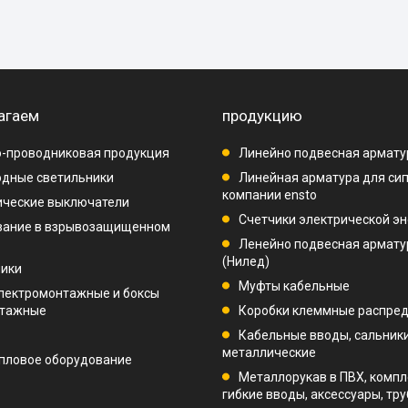
агаем
продукцию
-проводниковая продукция
Линейно подвесная армату
дные светильники
Линейная арматура для си
компании ensto
ические выключатели
Счетчики электрической эн
вание в взрывозащищенном
Ленейно подвесная арматур
(Нилед)
ники
Муфты кабельные
лектромонтажные и боксы
нтажные
Коробки клеммные распре
Кабельные вводы, сальник
металлические
пловое оборудование
Металлорукав в ПВХ, компл
гибкие вводы, аксессуары, тр