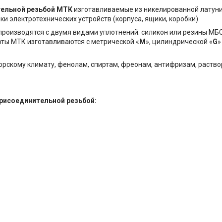
тельной резьбой МТК
изготавливаемые из никелированной латун
и электротехнических устройств (корпуса, ящики, коробки).
производятся с двумя видами уплотнений: силикон или резины МБС
ты МТК изготавливаются с метрической «
М
», цилиндрической «
G
»
орскому климату, фенолам, спиртам, фреонам, антифризам, раств
присоединительной резьбой: