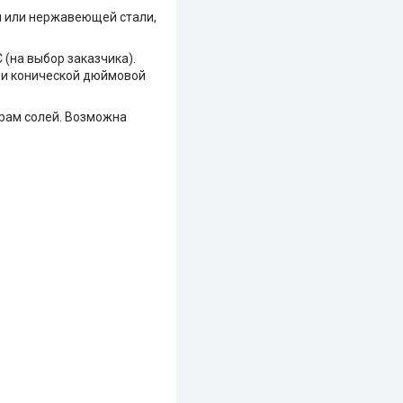
и или нержавеющей стали,
 (на выбор заказчика).
 и конической дюймовой
орам солей. Возможна