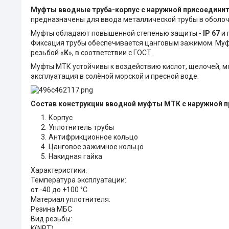
Муфты вводные труба-корпус с наружной присоедини
предназначены для ввода металлической трубы в оболочк
Муфты обладают повышенной степенью защиты -
IP 67
и 
Фиксация трубы обеспечивается цанговым зажимом. Муф
резьбой «
К
», в соответствии с ГОСТ.
Муфты МТК устойчивы к воздействию кислот, щелочей, м
эксплуатация в солёной морской и пресной воде.
Состав конструкции вводной муфты МТК с наружной 
Корпус
Уплотнитель трубы
Антифрикционное кольцо
Цанговое зажимное кольцо
Накидная гайка
Характеристики:
Температура эксплуатации:
от -40 до +100 °С
Материал уплотнителя:
Резина МБС
Вид резьбы:
K(NPT)