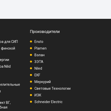
Производители
ра для СИП
Ensto
п финской
Plamen
Вэлан
ергии
ЗЭТА
а Nilid
Niled
EKF
Меркурий
делительные
Световые Технологии
и
ИЭК
Schneider Electric
ект ВГ,
убная