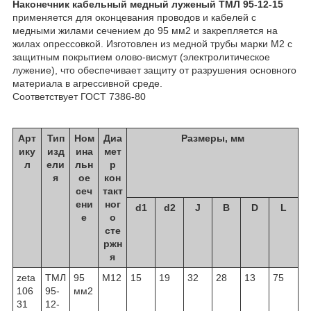
Наконечник кабельный медный луженый ТМЛ 95-12-15
применяется для оконцевания проводов и кабелей с
медными жилами сечением до 95 мм2 и закрепляется на
жилах опрессовкой. Изготовлен из медной трубы марки М2 с
защитным покрытием олово-висмут (электролитическое
лужение), что обеспечивает защиту от разрушения основного
материала в агрессивной среде.
Соответствует ГОСТ 7386-80
Арт
Тип
Ном
Диа
Размеры, мм
ику
изд
ина
мет
л
ели
льн
р
я
ое
кон
сеч
такт
ени
ног
d1
d2
J
B
D
L
е
о
сте
ржн
я
zeta
ТМЛ
95
М12
15
19
32
28
13
75
106
95-
мм2
31
12-