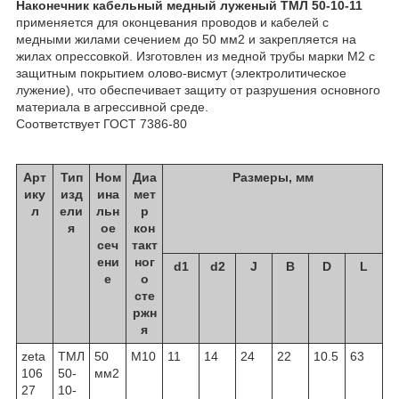
Наконечник кабельный медный луженый ТМЛ 50-10-11
применяется для оконцевания проводов и кабелей с
медными жилами сечением до 50 мм2 и закрепляется на
жилах опрессовкой. Изготовлен из медной трубы марки М2 с
защитным покрытием олово-висмут (электролитическое
лужение), что обеспечивает защиту от разрушения основного
материала в агрессивной среде.
Соответствует ГОСТ 7386-80
Арт
Тип
Ном
Диа
Размеры, мм
ику
изд
ина
мет
л
ели
льн
р
я
ое
кон
сеч
такт
ени
ног
d1
d2
J
B
D
L
е
о
сте
ржн
я
zeta
ТМЛ
50
М10
11
14
24
22
10.5
63
106
50-
мм2
27
10-