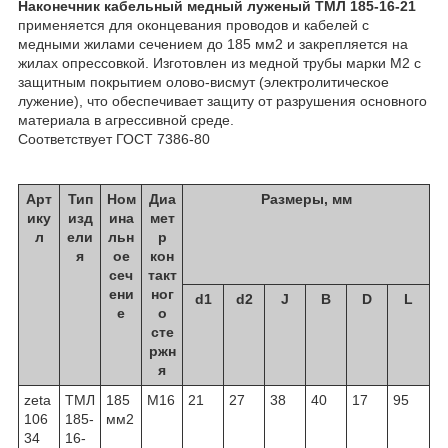
Наконечник кабельный медный луженый ТМЛ 185-16-21
применяется для оконцевания проводов и кабелей с
медными жилами сечением до 185 мм2 и закрепляется на
жилах опрессовкой. Изготовлен из медной трубы марки М2 с
защитным покрытием олово-висмут (электролитическое
лужение), что обеспечивает защиту от разрушения основного
материала в агрессивной среде.
Соответствует ГОСТ 7386-80
Арт
Тип
Ном
Диа
Размеры, мм
ику
изд
ина
мет
л
ели
льн
р
я
ое
кон
сеч
такт
ени
ног
d1
d2
J
B
D
L
е
о
сте
ржн
я
zeta
ТМЛ
185
М16
21
27
38
40
17
95
106
185-
мм2
34
16-