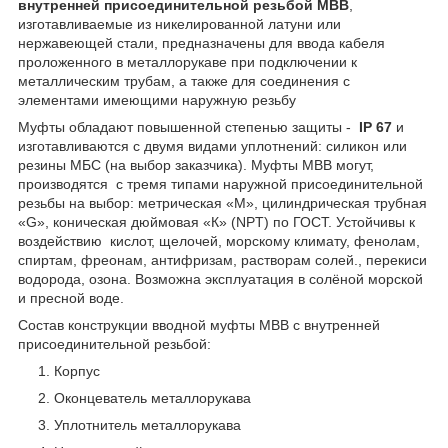
внутренней присоединительной резьбой МВВ
,
изготавливаемые из никелированной латуни или
нержавеющей стали, предназначены для ввода кабеля
проложенного в металлорукаве при подключении к
металлическим трубам, а также для соединения с
элементами имеющими наружную резьбу
Муфты обладают повышенной степенью защиты -
IP 67
и
изготавливаются с двумя видами уплотнений: силикон или
резины МБС (на выбор заказчика). Муфты МВВ могут,
производятся с тремя типами наружной присоединительной
резьбы на выбор: метрическая «М», цилиндрическая трубная
«G», коническая дюймовая «К» (NPT) по ГОСТ. Устойчивы к
воздействию кислот, щелочей, морскому климату, фенолам,
спиртам, фреонам, антифризам, растворам солей., перекиси
водорода, озона. Возможна эксплуатация в солёной морской
и пресной воде.
Состав конструкции вводной муфты МВВ с внутренней
присоединительной резьбой:
Корпус
Оконцеватель металлорукава
Уплотнитель металлорукава