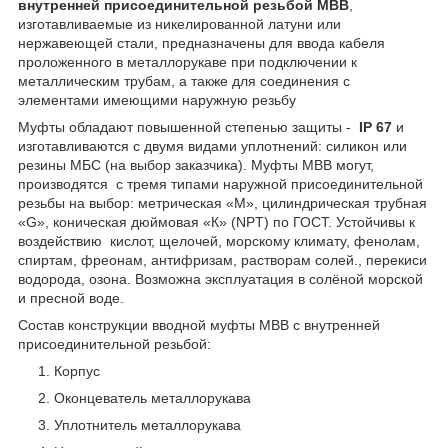
внутренней присоединительной резьбой МВВ
,
изготавливаемые из никелированной латуни или
нержавеющей стали, предназначены для ввода кабеля
проложенного в металлорукаве при подключении к
металлическим трубам, а также для соединения с
элементами имеющими наружную резьбу
Муфты обладают повышенной степенью защиты -
IP 67
и
изготавливаются с двумя видами уплотнений: силикон или
резины МБС (на выбор заказчика). Муфты МВВ могут,
производятся с тремя типами наружной присоединительной
резьбы на выбор: метрическая «М», цилиндрическая трубная
«G», коническая дюймовая «К» (NPT) по ГОСТ. Устойчивы к
воздействию кислот, щелочей, морскому климату, фенолам,
спиртам, фреонам, антифризам, растворам солей., перекиси
водорода, озона. Возможна эксплуатация в солёной морской
и пресной воде.
Состав конструкции вводной муфты МВВ с внутренней
присоединительной резьбой:
Корпус
Оконцеватель металлорукава
Уплотнитель металлорукава